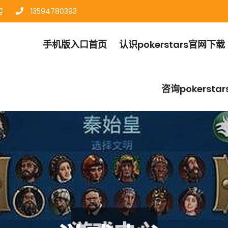
号
13594780393
手机版入口首页
认识pokerstars官网下载
咨询pokersta