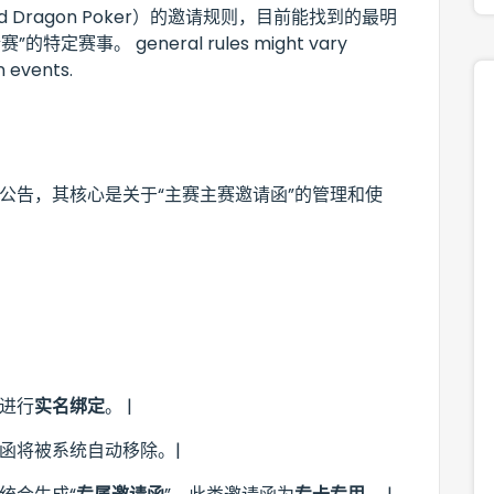
Dragon Poker）的邀请规则，目前能找到的最明
定赛事。 general rules might vary
n events.
公告，其核心是关于“主赛主赛邀请函”的管理和使
户进行
实名绑定
。 |
函将被系统自动移除。|