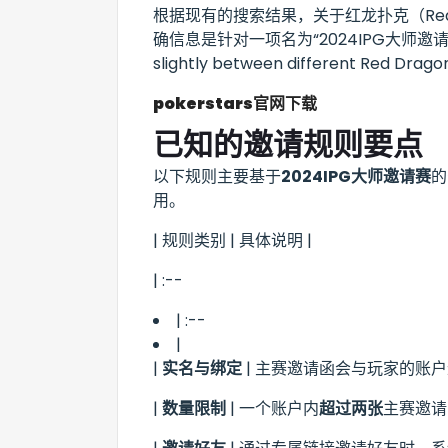
根据现有的搜索结果，关于红龙扑克（Red 
确信息是针对一项名为“2024IPG大师邀请赛”的特
slightly between different Red Drago
pokerstars官网下载
已知的邀请规则要点
以下规则主要基于
2024IPG大师邀请赛
的
用。
| 规则类别 | 具体说明 |
| :--
| :--
|
|
实名与绑定
| 主赛邀请函会与玩家的账
|
数量限制
| 一个账户内
超过两张
主赛邀请