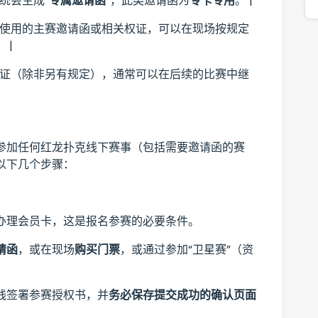
统会生成“
专属邀请函
”，此类邀请函为
专卡专用
。 |
未使用的主赛邀请函或相关权证，可以在现场按规定
 |
权证（除非另有规定），通常可以在后续的比赛中继
参加任何红龙扑克线下赛事（包括需要邀请函的赛
以下几个步骤：
办理会员卡，这是报名参赛的必要条件。
请函
，或在现场
购买门票
，或通过参加“卫星赛”（资
线签署参赛授权书，并
务必保存提交成功的确认页面