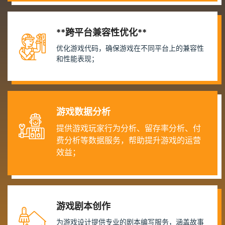
**跨平台兼容性优化**
优化游戏代码，确保游戏在不同平台上的兼容性
和性能表现；
游戏数据分析
提供游戏玩家行为分析、留存率分析、付
费分析等数据服务，帮助提升游戏的运营
效益；
游戏剧本创作
为游戏设计提供专业的剧本编写服务，涵盖故事