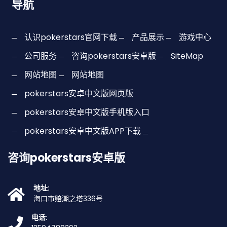
导航
认识pokerstars官网下载
产品展示
游戏中心
公司服务
咨询pokerstars安卓版
SiteMap
网站地图
网站地图
pokerstars安卓中文版网页版
pokerstars安卓中文版手机版入口
pokerstars安卓中文版APP下载
咨询pokerstars安卓版
地址:
海口市赔潮之塔336号
电话: